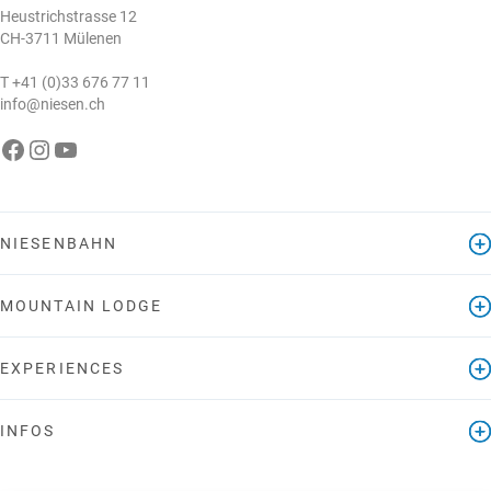
Heustrichstrasse 12
CH-3711 Mülenen
T
+41 (0)33 676 77 11
info@niesen.ch
e Niesenbahn auf Facebook
Die Niesenbahn auf Instagram
Die Niesenbahn auf YouTube
NIESENBAHN
MOUNTAIN LODGE
EXPERIENCES
INFOS