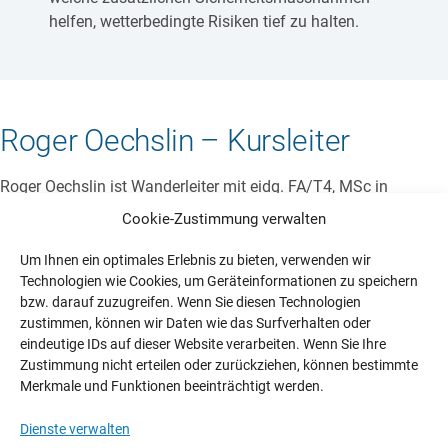
helfen, wetterbedingte Risiken tief zu halten.
Roger Oechslin – Kursleiter
Roger Oechslin ist Wanderleiter mit eidg. FA/T4, MSc in
Meteorologie, Gleitschirmfluglehrer, Tandempilot und
Cookie-Zustimmung verwalten
Informatiker.
Um Ihnen ein optimales Erlebnis zu bieten, verwenden wir
Technologien wie Cookies, um Geräteinformationen zu speichern
MEHR ZU ROGER OECHSLIN
bzw. darauf zuzugreifen. Wenn Sie diesen Technologien
zustimmen, können wir Daten wie das Surfverhalten oder
eindeutige IDs auf dieser Website verarbeiten. Wenn Sie Ihre
Zustimmung nicht erteilen oder zurückziehen, können bestimmte
Daten 2022
Merkmale und Funktionen beeinträchtigt werden.
17. Juni 2022 –
abgesagt.
Dienste verwalten