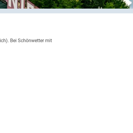
Schliessen
Einfache
Fahrt
:
Schliessen
Mülenen –
Niesen
Schliessen
Kulm
Schliessen
oder
ich). Bei Schönwetter mit
Niesen
Kulm –
Mülenen
Wanderbille
tt
:
3
Sektionen
fahren, 1
Sektion
wandern
Sektionen
frei wählbar