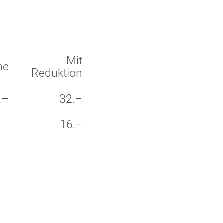
Mit
ne
Reduktion
.–
32.–
16
–
.