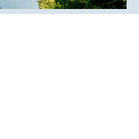
40.–
20.–
51.–
25.50