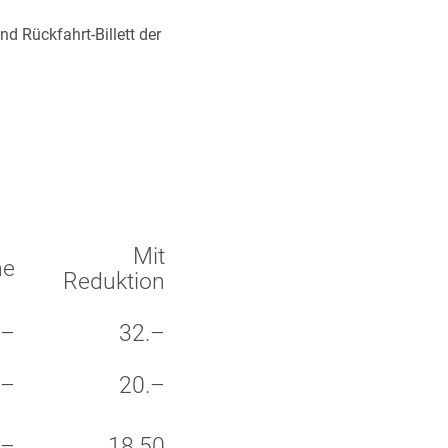
 Rückfahrt-Billett der
KOMPLETTE PRE
Schliessen
Mit
ne
Reduktion
.–
32.–
.–
20.–
.–
18.50