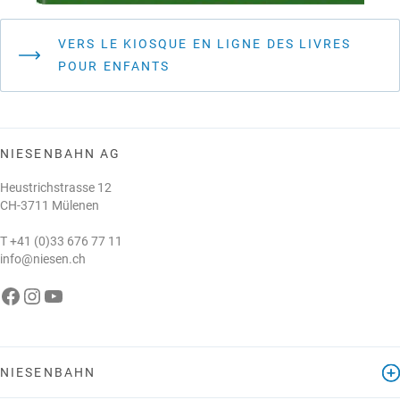
VERS LE KIOSQUE EN LIGNE DES LIVRES
POUR ENFANTS
NIESENBAHN AG
Heustrichstrasse 12
CH-3711 Mülenen
T
+41 (0)33 676 77 11
info@niesen.ch
e Niesenbahn auf Facebook
Die Niesenbahn auf Instagram
Die Niesenbahn auf YouTube
NIESENBAHN