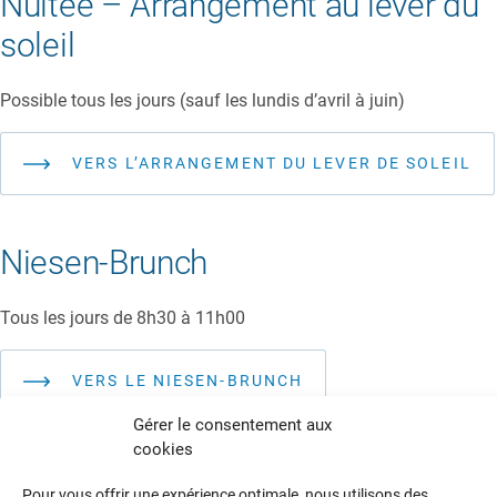
Nuitée – Arrangement au lever du
soleil
Possible tous les jours (sauf les lundis d’avril à juin)
VERS L’ARRANGEMENT DU LEVER DE SOLEIL
Niesen-Brunch
Tous les jours de 8h30 à 11h00
VERS LE NIESEN-BRUNCH
Gérer le consentement aux
cookies
Déjeuner (carte de menu riche)
Pour vous offrir une expérience optimale, nous utilisons des