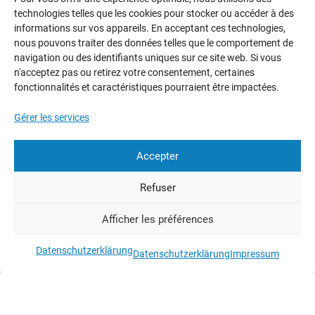
technologies telles que les cookies pour stocker ou accéder à des
Tours les jours de 11h30 à 16h30
informations sur vos appareils. En acceptant ces technologies,
nous pouvons traiter des données telles que le comportement de
navigation ou des identifiants uniques sur ce site web. Si vous
PLUS D’INFOS SUR LE DÉJEUNER
n'acceptez pas ou retirez votre consentement, certaines
fonctionnalités et caractéristiques pourraient être impactées.
Gérer les services
Soirées culinaires
Accepter
Mercredi (juillet – octobre), Vendredi (mai – novembre) et
Samedi (avril – novembre) de 18h30
Refuser
PLUS D’INFOS SUR LES SOIRÉES
Afficher les préférences
CULINAIRES
Datenschutzerklärung
Datenschutzerklärung
Impressum
Dîner de pleine lune