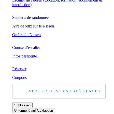
Escalier du Niesen (Location, formation, abonnement &
interdiction)
Sentierts de randonnée
Aire de jeux sur le Niesen
Ombre du Niesen
Course d’escalier
Infos parapente
Réserver
Coupons
VERS TOUTES LES EXPÉRIENCES
Schliessen
Untermenü auf-/zuklappen