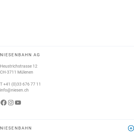
NIESENBAHN AG
Heustrichstrasse 12
CH-3711 Mülenen
T
+41 (0)33 676 77 11
info@niesen.ch
Die Niesenbahn auf Facebook
Die Niesenbahn auf Instagram
Die Niesenbahn auf YouTube
NIESENBAHN