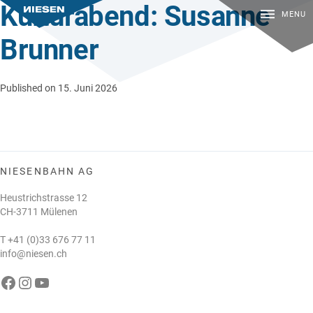
Kulturabend: Susanne
MENU
Brunner
Published on 15. Juni 2026
NIESENBAHN AG
Heustrichstrasse 12
CH-3711 Mülenen
T
+41 (0)33 676 77 11
info@niesen.ch
Die Niesenbahn auf Facebook
Die Niesenbahn auf Instagram
Die Niesenbahn auf YouTube