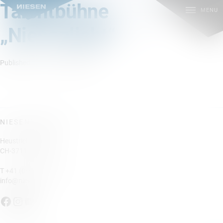
Talentbühne
MENU
„Niesenlicht“
Published on 12. Oktober 2023
NIESENBAHN AG
Heustrichstrasse 12
CH-3711 Mülenen
T
+41 (0)33 676 77 11
info@niesen.ch
Die Niesenbahn auf Facebook
Die Niesenbahn auf Instagram
Die Niesenbahn auf YouTube